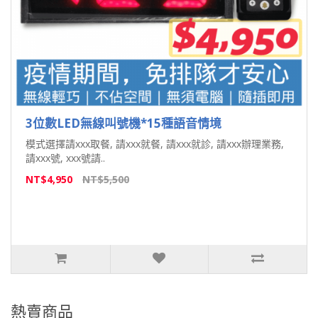
3位數LED無線叫號機*15種語音情境
模式選擇請xxx取餐, 請xxx就餐, 請xxx就診, 請xxx辦理業務,
請xxx號, xxx號請..
NT$4,950
NT$5,500
熱賣商品