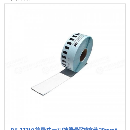
DK-22210 雙層(中一刀)連續環保補充帶 29mm*