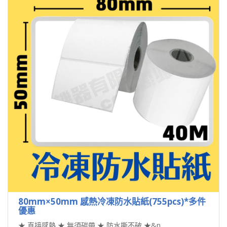
80mm×50mm 感熱冷凍防水貼紙(755pcs)*多件
優惠
★ 直接感熱 ★ 無須碳帶 ★ 防水撕不破 ★&n..