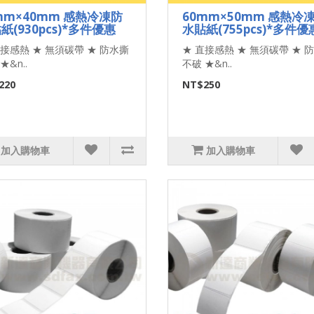
mm×40mm 感熱冷凍防
60mm×50mm 感熱冷
紙(930pcs)*多件優惠
水貼紙(755pcs)*多件優
直接感熱 ★ 無須碳帶 ★ 防水撕
★ 直接感熱 ★ 無須碳帶 ★ 
★&n..
不破 ★&n..
220
NT$250
加入購物車
加入購物車