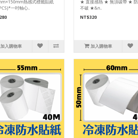
0mm×150mm熱感式標籤貼紙
★ 直接感熱 ★ 無須碳帶 ★ 
0PCS)*一吋軸心..
不破 ★&n..
280
NT$320
加入購物車
加入購物車