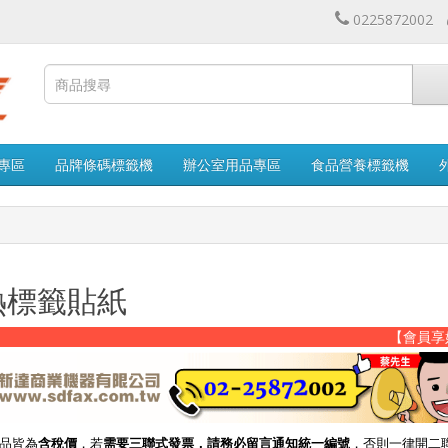
0225872002
專區
品牌條碼標籤機
辦公室用品專區
食品營養標籤機
熱標籤貼紙
【會員享好康】 ➤結
品皆為
含稅價
，若
需要三聯式發票，請務必留言通知統一編號
，否則一律開二