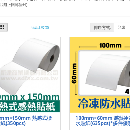
並附上回郵信封)
排序方式:
商品比較(0)
0mm×150mm 熱感式標
100mm×60mm 感熱
紙(350pcs)
水貼紙(635pcs)*多件優