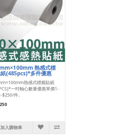
0mm×100mm 熱感式標
紙(485pcs)*多件優惠
0mm×100mm熱感式標籤貼紙
5PCS)*一吋軸心數量優惠單價1-
-$250/件..
250
加入購物車