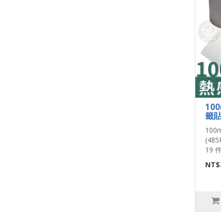
10
籤貼
10
(48
19 件
NT$