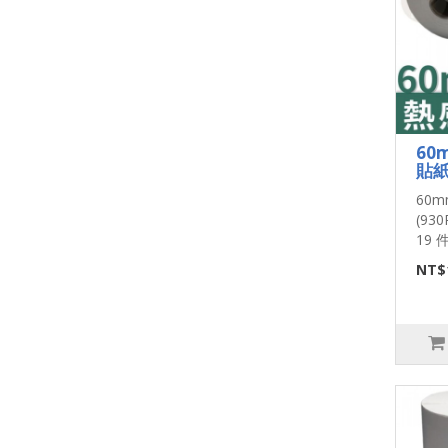
60
貼紙
60
(93
19 件
NT$