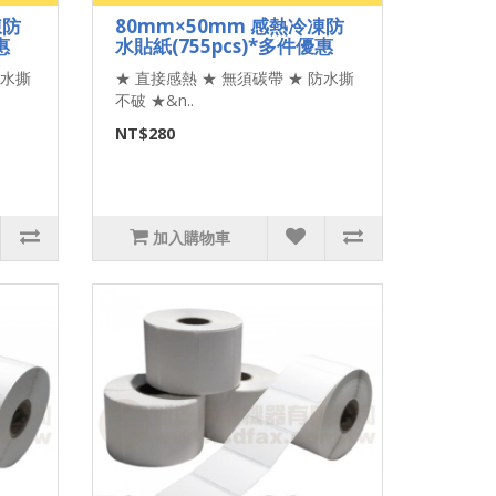
凍防
80mm×50mm 感熱冷凍防
惠
水貼紙(755pcs)*多件優惠
防水撕
★ 直接感熱 ★ 無須碳帶 ★ 防水撕
不破 ★&n..
NT$280
加入購物車