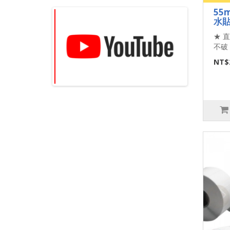
55
水貼
★ 
不破 
NT$