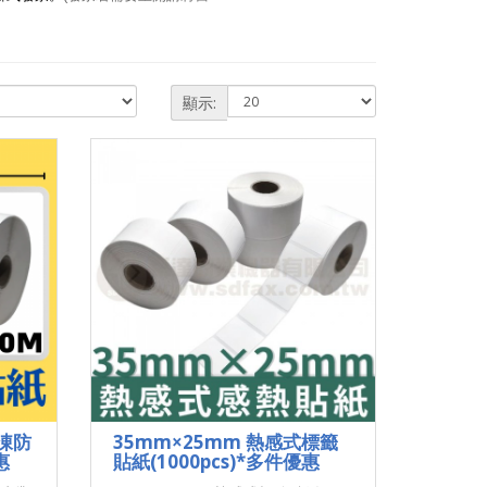
顯示:
冷凍防
35mm×25mm 熱感式標籤
惠
貼紙(1000pcs)*多件優惠