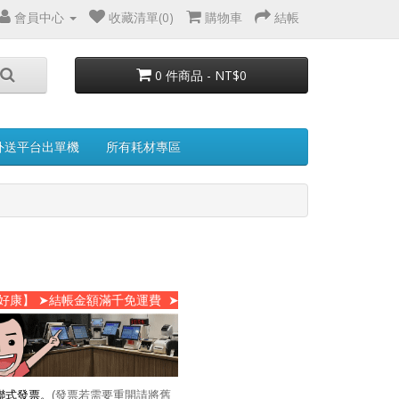
會員中心
收藏清單(0)
購物車
結帳
0 件商品 - NT$0
外送平台出單機
所有耗材專區
帳金額滿千免運費 ➤筆筆消費享1%紅利點數(1點=NT$1)回饋無上限
聯式發票。
(發票若需要重開請將舊