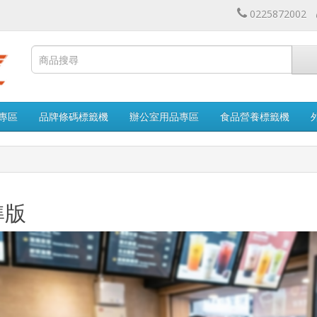
0225872002
專區
品牌條碼標籤機
辦公室用品專區
食品營養標籤機
準版