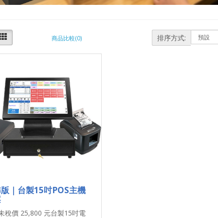
排序方式:
商品比較(0)
版｜台製15吋POS主機
案
稅價 25,800 元台製15吋電