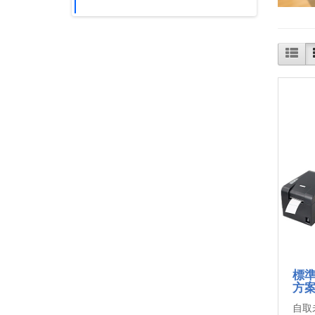
標準
方
自取未