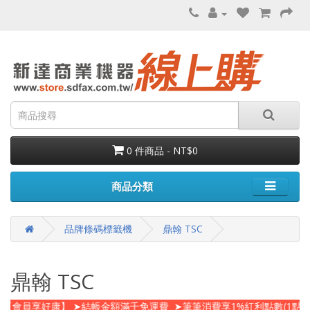
0 件商品 - NT$0
商品分類
品牌條碼標籤機
鼎翰 TSC
鼎翰 TSC
【會員享好康】 ➤結帳金額滿千免運費 ➤筆筆消費享1%紅利點數(1點=N