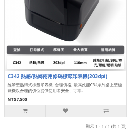
C342 熱感/熱轉兩用條碼標籤印表機(203dpi)
經濟型熱轉式標籤印表機, 合理價格, 最高效能C34系列桌上型標
籤機以合理的價位提供使用者安全、可靠..
NT$7,500
顯示 1 - 1 / 1 (共 1 頁)