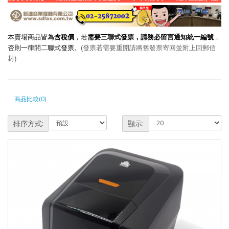
本賣場商品皆為
含稅價
，若
需要三聯式發票，請務必留言通知統一編號
，
否則一律開二聯式發票。
(發票若需要重開請將舊發票寄回並附上回郵信
封)
商品比較(0)
排序方式:
顯示: