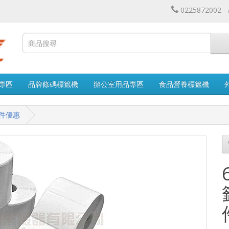
0225872002
專區
品牌條碼標籤機
辦公室用品專區
食品營養標籤機
多件優惠