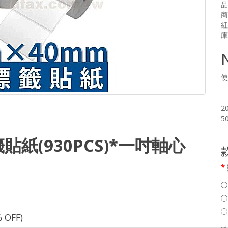
品
商
紅
庫
使
2
5
貼紙(930PCS)*一吋軸心
 OFF)