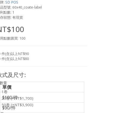
牌:
SD POS
品型號: 60x40_coate-label
利點數: 1
存狀態: 有現貨
NT$100
用點數購買: 100
0 件(含)以上NT$90
0 件(含)以上NT$80
款式及尺寸:
數量
單價
1卷
$100/件
20卷 (+NT$1,700)
50卷 (+NT$3,900)
$90/件