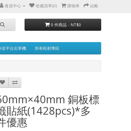
會員中心
收藏清單(0)
購物車
結帳
0 件商品 - NT$0
外送平台出單機
所有耗材專區
60mm×40mm 銅板標
籤貼紙(1428pcs)*多
件優惠