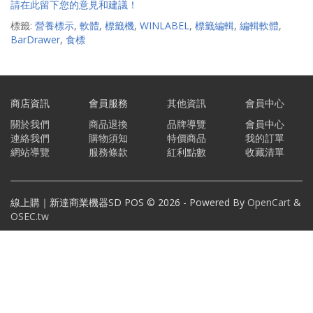
請在此留下您的意見和建議！
標籤:
營養標示
,
軟體
,
標籤機
,
WINLABEL
,
標籤編輯
,
編輯軟體
,
BarDrawer
,
食標
商店資訊
會員服務
其他資訊
會員中心
關於我們
商品退換
品牌導覽
會員中心
連絡我們
購物須知
特價商品
我的訂單
網站導覽
服務條款
紅利點數
收藏清單
線上購｜新達商業機器SD POS © 2026 - Powered By
OpenCart
&
OSEC.tw