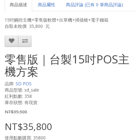
商品描述
商品屬性
商品評論 (已有 0 筆商品評論)
15吋觸控主機+零售版軟體+出單機+掃描槍+電子錢箱
自取未稅價 35,800 元
零售版｜台製15吋POS主
機方案
品牌:
SD POS
商品型號: sd_sale
紅利點數: 358
庫存狀態: 有現貨
NT$39,500
NT$35,800
使用點數購買: 35800