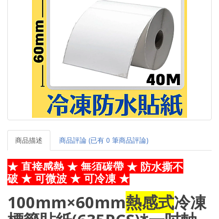
商品描述
商品評論 (已有 0 筆商品評論)
★ 直接感熱
★ 無須碳帶 ★ 防水撕不
破 ★ 可微波 ★ 可冷凍
★
100mm×60mm
熱感式
冷凍