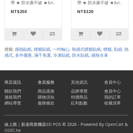
帶 ★ 防水撕不破 ★&n..
帶 ★ 防水撕不破 ★&n..
NT$250
NT$320
標籤:
感熱貼紙
,
標籤貼紙
,
一吋軸心
,
熱感式標籤貼紙
,
標籤
,
貼紙. 熱
感式
,
多件優惠
,
滿千免運
,
冷凍貼紙
,
防水貼紙
,
感熱冷凍
商店資訊
會員服務
其他資訊
會員中心
關於我們
商品退換
品牌導覽
會員中心
連絡我們
購物須知
特價商品
我的訂單
網站導覽
服務條款
紅利點數
收藏清單
線上購｜新達商業機器SD POS © 2026 - Powered By
OpenCart
&
OSEC.tw