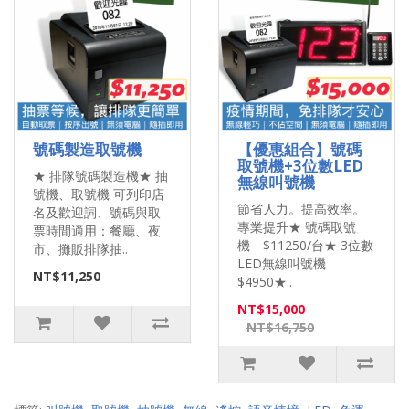
號碼製造取號機
【優惠組合】號碼
取號機+3位數LED
★ 排隊號碼製造機★ 抽
無線叫號機
號機、取號機 可列印店
節省人力。提高效率。
名及歡迎詞、號碼與取
專業提升★ 號碼取號
票時間適用：餐廳、夜
機 $11250/台★ 3位數
市、攤販排隊抽..
LED無線叫號機
NT$11,250
$4950★..
NT$15,000
NT$16,750