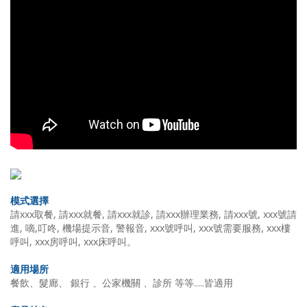
模式選擇
請xxx取餐, 請xxx就餐, 請xxx就診, 請xxx辦理業務, 請xxx號, xxx號請
進, 嘀,叮咚, 機場提示音, 警報音, xxx號呼叫, xxx號需要服務, xxx樓
呼叫, xxx房呼叫, xxx床呼叫。
適用場所
餐飲、髮廊
、
銀行
、
公家機關
、診所
等等
.....
皆適用