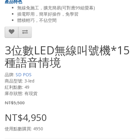
產品特色
無線免施工
，
擴充簡易
(
可對應
99
組螢幕
)
插電即用
，
簡單好操作
，
免學習
體積輕巧
，
不佔空間
3位數LED無線叫號機*15
種語音情境
品牌:
SD POS
商品型號: 3-led
紅利點數: 49
庫存狀態: 有現貨
NT$5,500
NT$4,950
使用點數購買: 4950