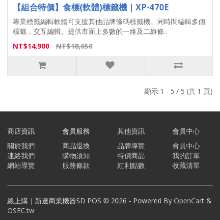
【組合特價】食標(軟體)標籤機｜XP-470E
專業標籤編輯軟體可支援其他品牌條碼標籤機。同時間編輯多個
標籤，交互編輯。提供市面上多數的一維及二維條..
NT$14,900
NT$18,650
顯示 1 - 5 / 5 (共 1 頁)
商店資訊
會員服務
其他資訊
會員中心
關於我們
商品退換
品牌導覽
會員中心
連絡我們
購物須知
特價商品
我的訂單
網站導覽
服務條款
紅利點數
收藏清單
線上購｜新達商業機器SD POS © 2026 - Powered By
OpenCart
&
OSEC.tw