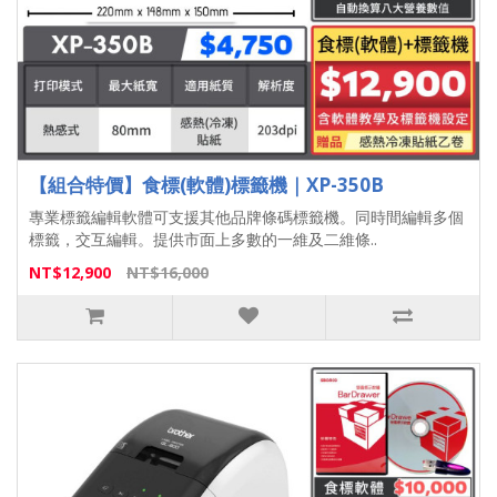
【組合特價】食標(軟體)標籤機｜XP-350B
專業標籤編輯軟體可支援其他品牌條碼標籤機。同時間編輯多個
標籤，交互編輯。提供市面上多數的一維及二維條..
NT$12,900
NT$16,000